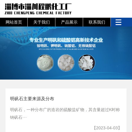
网站首页
关于我们
产品展示
联系我们
明矾石主要来源及分布
明矾石，一种分布广的造岩的硫酸盐矿物，其含量超过K时称
钠矾石···
【2023-04-03】