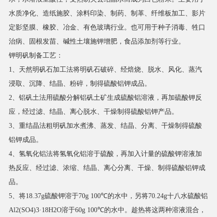
水质净化、造纸施胶、涂料印染、制药、制革、纤维板加工、影片
定影坚膜、橡胶、冶金、有色玻璃行业。也可用于种子消毒、牲口
治病、固根发苗、碱性土壤施钾增肥，食品添加剂等行业。
钾明矾制备工艺：
1、天然明矾石加工法将明矾石破碎、经焙烧、脱水、风化、蒸汽
浸取、沉降、结晶、粉碎，制得硫酸铝钾成品。
2、铝矾土法用硫酸分解铝矾土矿生成硫酸铝溶液，再加硫酸钾反
应，经过滤、结晶、离心脱水、干燥制得硫酸铝钾产品。
3、重结晶法粗明矾加水煮沸、蒸发、结晶、分离、干燥制得硫酸
铝钾成品。
4、氢氧化铝法将氢氧化铝溶于硫酸，再加入计量的硫酸钾溶液加
热反应、经过滤、浓缩、结晶、离心分离、干燥、制得硫酸铝钾成
品。
5、将18.37g硫酸钾溶于70g 100℃的水中，另将70.24g十八水硫酸铝
Al2(SO4)3·18H2O溶于60g 100℃的水中。趁热将这两种溶液混合，