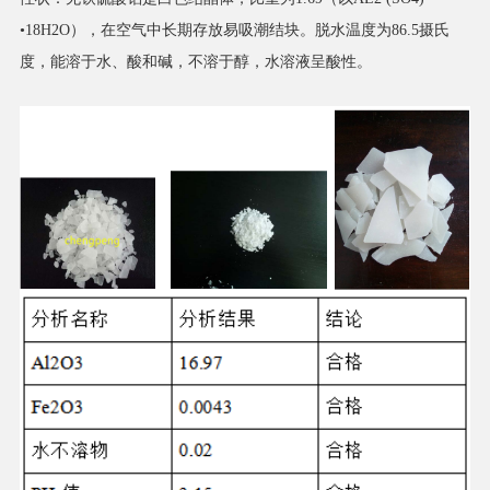
•18H2O），在空气中长期存放易吸潮结块。脱水温度为86.5摄氏
度，能溶于水、酸和碱，不溶于醇，水溶液呈酸性。